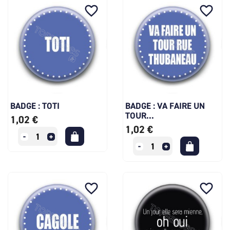
favorite_border
favorite_border
BADGE : TOTI
BADGE : VA FAIRE UN
TOUR...
1,02 €
1,02 €
favorite_border
favorite_border