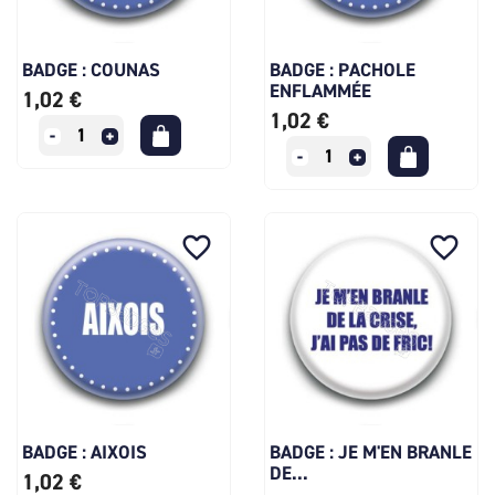
BADGE : COUNAS
BADGE : PACHOLE
ENFLAMMÉE
1,02 €
1,02 €
favorite_border
favorite_border
BADGE : AIXOIS
BADGE : JE M'EN BRANLE
DE...
1,02 €