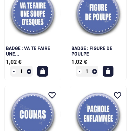
BADGE : VA TE FAIRE
BADGE : FIGURE DE
UNE...
POULPE
1,02 €
1,02 €
favorite_border
favorite_border