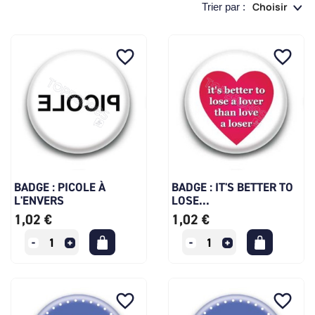
Choisir
Trier par :
favorite_border
favorite_border
BADGE : PICOLE À
BADGE : IT'S BETTER TO
L'ENVERS
LOSE...
1,02 €
1,02 €
favorite_border
favorite_border