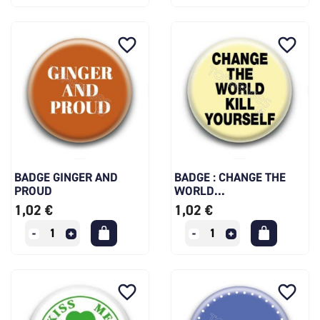
favorite_border
favorite_border
BADGE GINGER AND
BADGE : CHANGE THE
PROUD
WORLD...
1,02 €
1,02 €
favorite_border
favorite_border