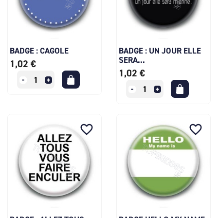
BADGE : CAGOLE
BADGE : UN JOUR ELLE
SERA...
1,02 €
1,02 €
favorite_border
favorite_border