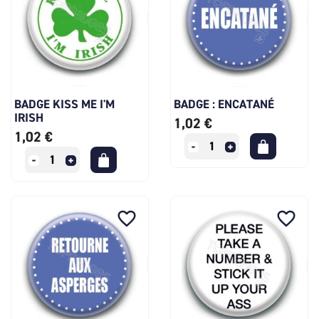
BADGE KISS ME I'M
BADGE : ENCATANÉ
IRISH
1,02 €
1,02 €
favorite_border
favorite_border