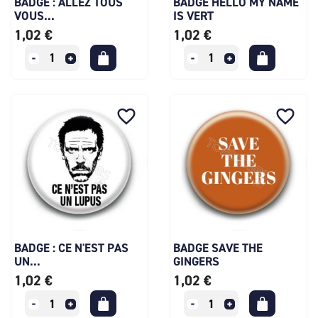
BADGE : ALLEZ TOUS
BADGE HELLO MY NAME
VOUS...
IS VERT
1,02 €
1,02 €
favorite_border
favorite_border
BADGE : CE N'EST PAS
BADGE SAVE THE
UN...
GINGERS
1,02 €
1,02 €