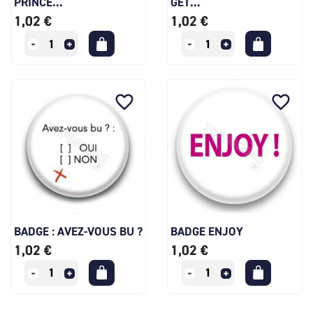
PRINCE...
GET...
1,02 €
1,02 €
favorite_border
favorite_border
BADGE : AVEZ-VOUS BU ?
BADGE ENJOY
1,02 €
1,02 €