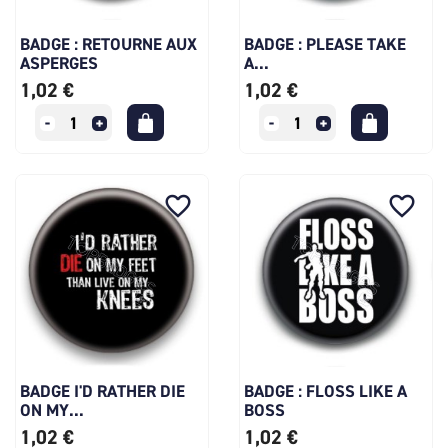
BADGE : RETOURNE AUX
BADGE : PLEASE TAKE
ASPERGES
A...
1,02 €
1,02 €
favorite_border
favorite_border
BADGE I'D RATHER DIE
BADGE : FLOSS LIKE A
ON MY...
BOSS
1,02 €
1,02 €