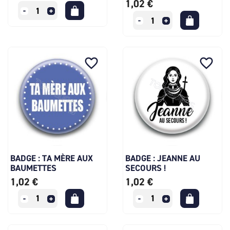
1,02 €
favorite_border
favorite_border
BADGE : TA MÈRE AUX
BADGE : JEANNE AU
BAUMETTES
SECOURS !
1,02 €
1,02 €