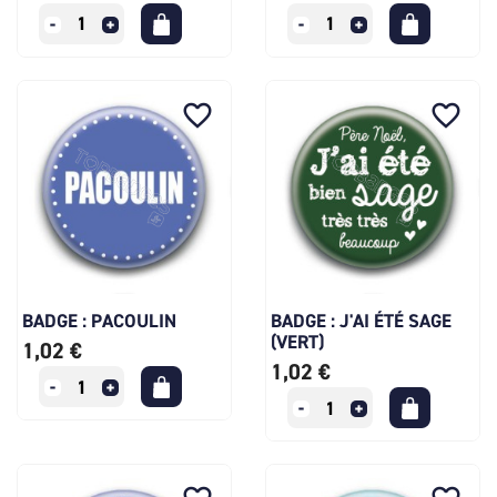
favorite_border
favorite_border
BADGE : PACOULIN
BADGE : J'AI ÉTÉ SAGE
(VERT)
1,02 €
1,02 €