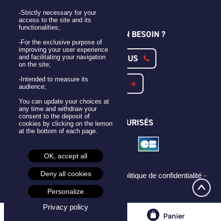
Qui sommes-nous ?
-Strictly necessary for your
access to the site and its
functionalities;
UNE QUESTION ? UN BESOIN ?
-For the exclusive purpose of
improving your user experience
CONTACTEZ-NOUS
and facilitating your navigation
on the site;
-Intended to measure its
NOTRE FAQ
audience;
You can update your choices at
any time and withdraw your
consent to the deposit of
PAIEMENTS SÉCURISÉS
cookies by clicking on the lemon
at the bottom of each page.
OK, accept all
Deny all cookies
Mentions légales -
CGU -
CGV -
Politique de confidentialité -
Cookies -
Personalize
Privacy policy
Compte
Panier