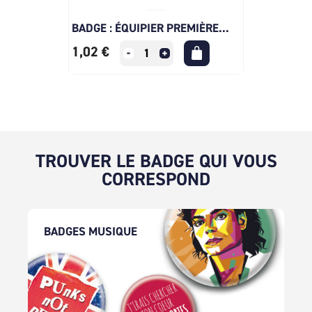
BADGE : ÉQUIPIER PREMIÈRE...
1,02 €
TROUVER LE BADGE QUI VOUS
CORRESPOND
BADGES MUSIQUE
BADGES MUSIQUE
Choisissez parmi notre sélection de badges et
magnets personnalisés des tubes les plus
incontournables ! Artistes, musiques, genres...
Peaufinez votre style !