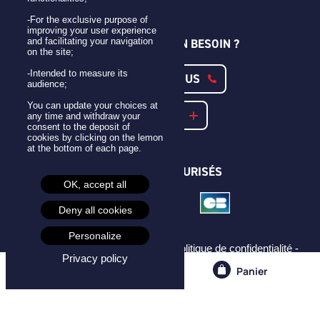
Qui sommes-nous ?
-For the exclusive purpose of
improving your user experience
and facilitating your navigation
UNE QUESTION ? UN BESOIN ?
on the site;
-Intended to measure its
CONTACTEZ-NOUS
audience;
You can update your choices at
NOTRE FAQ
any time and withdraw your
consent to the deposit of
cookies by clicking on the lemon
at the bottom of each page.
PAIEMENTS SÉCURISÉS
OK, accept all
Deny all cookies
Personalize
Mentions légales -
CGU -
CGV -
Politique de confidentialité -
Privacy policy
Cookies -
© Isocom
Compte
Panier