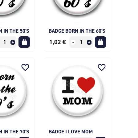
 IN THE 50'S
BADGE BORN IN THE 60'S
1,02 €
favorite_border
favorite_border
 IN THE 70'S
BADGE I LOVE MOM