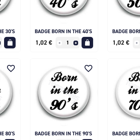
E 30'S
BADGE BORN IN THE 40'S
BADGE BORN
1,02 €
1,02 €
favorite_border
favorite_border
E 80'S
BADGE BORN IN THE 90'S
BADGE BORN