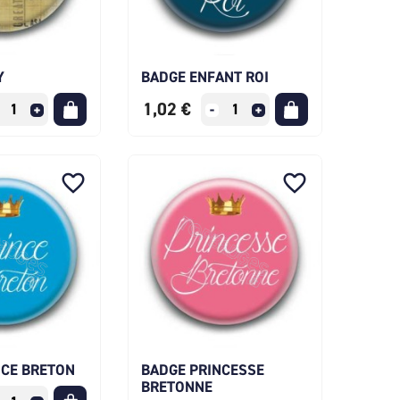
Y
BADGE ENFANT ROI
1,02 €
favorite_border
favorite_border
NCE BRETON
BADGE PRINCESSE
BRETONNE