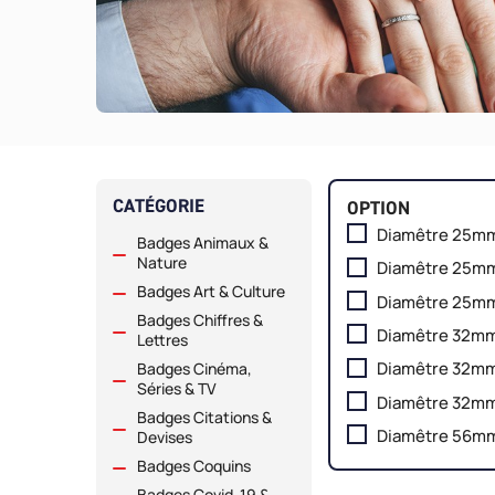
CATÉGORIE
OPTION
Diamêtre 25mm 
Badges Animaux &
Nature
Diamêtre 25mm
Badges Art & Culture
Diamêtre 25mm 
Badges Chiffres &
Diamêtre 32mm 
Lettres
Diamêtre 32mm 
Badges Cinéma,
Séries & TV
Diamêtre 32mm 
Badges Citations &
Diamêtre 56mm
Devises
Badges Coquins
Badges Covid-19 &