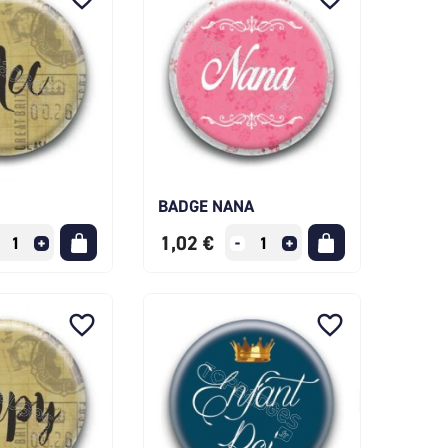
BADGE NANA
1,02 €
favorite_border
favorite_border