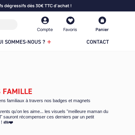
fs dégressifs dès 30€ TTC d'achat !
Compte
Panier
UI SOMMES-NOUS ?
CONTACT
 FAMILLE
ens familiaux à travers nos badges et magnets
rents qu'on les aime... les visuels "meilleure maman du
l" sauront récompenser ces derniers par un petit
 ! 👪❤️