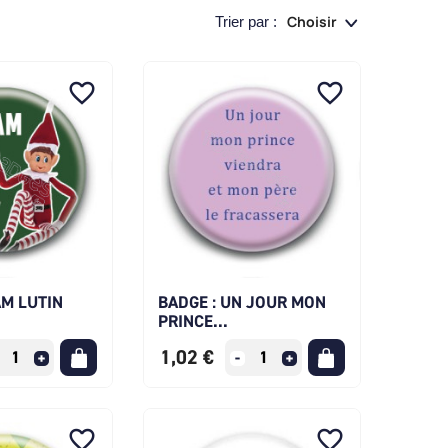
Choisir
Trier par :
favorite_border
favorite_border
AM LUTIN
BADGE : UN JOUR MON
PRINCE...
1,02 €
favorite_border
favorite_border