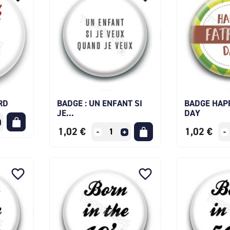
RD
BADGE : UN ENFANT SI
BADGE HAP
JE...
DAY
1,02 €
1,02 €
favorite_border
favorite_border