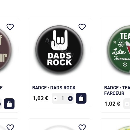
favorite_border
favorite_border
E
BADGE : DADS ROCK
BADGE : TE
FARCEUR
1,02 €
1,02 €
favorite_border
favorite_border