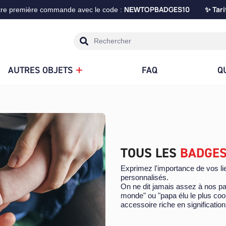
TOPBADGES10
Tari
tre première commande avec le code :
NEW
✨
AUTRES OBJETS
FAQ
Q
TOUS LES
BADGES
Exprimez l'importance de vos li
personnalisés.
On ne dit jamais assez à nos pa
monde" ou "papa élu le plus coo
accessoire riche en signification