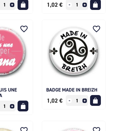
1,02 €
favorite_border
favorite_border
UIS UNE
BADGE MADE IN BREIZH
A
1,02 €
favorite_border
favorite_border