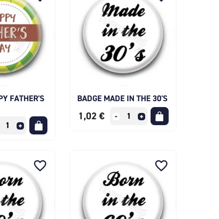
PY FATHER'S
BADGE MADE IN THE 30'S
1,02 €
favorite_border
favorite_border