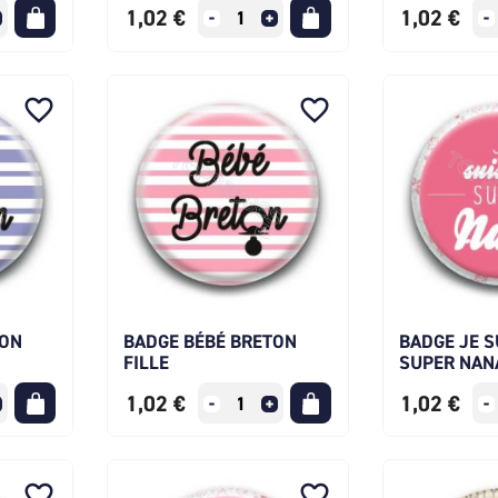
1,02 €
1,02 €
favorite_border
favorite_border
TON
BADGE BÉBÉ BRETON
BADGE JE S
FILLE
SUPER NAN
1,02 €
1,02 €
favorite_border
favorite_border