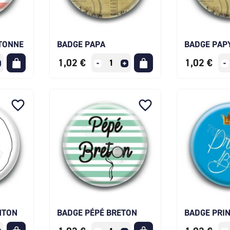
TONNE
BADGE PAPA
BADGE PAP
1,02 €
1,02 €
favorite_border
favorite_border
NTON
BADGE PÉPÉ BRETON
BADGE PRI