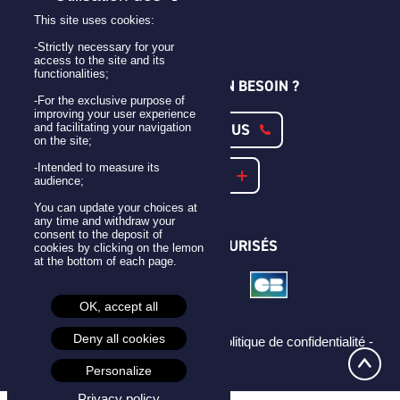
Personnaliser son badge
This site uses cookies:
Qui sommes-nous ?
-Strictly necessary for your
access to the site and its
functionalities;
UNE QUESTION ? UN BESOIN ?
-For the exclusive purpose of
improving your user experience
CONTACTEZ-NOUS
and facilitating your navigation
on the site;
-Intended to measure its
NOTRE FAQ
audience;
You can update your choices at
any time and withdraw your
consent to the deposit of
PAIEMENTS SÉCURISÉS
cookies by clicking on the lemon
at the bottom of each page.
OK, accept all
Deny all cookies
Mentions légales -
CGU -
CGV -
Politique de confidentialité -
Cookies -
Personalize
Privacy policy