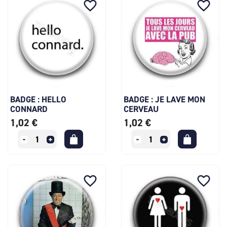
favorite_border
favorite_border
BADGE : HELLO
BADGE : JE LAVE MON
CONNARD
CERVEAU
1,02 €
1,02 €
favorite_border
favorite_border