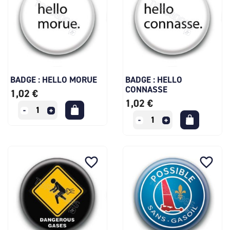
BADGE : HELLO MORUE
BADGE : HELLO
CONNASSE
1,02 €
1,02 €
favorite_border
favorite_border