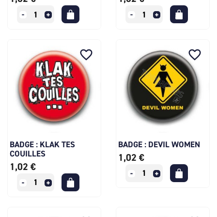
favorite_border
favorite_border
BADGE : KLAK TES
BADGE : DEVIL WOMEN
COUILLES
1,02 €
1,02 €