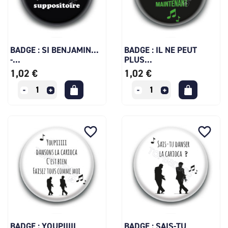
BADGE : SI BENJAMIN...
BADGE : IL NE PEUT
-...
PLUS...
1,02 €
1,02 €
favorite_border
favorite_border
BADGE : YOUPIIIII
BADGE : SAIS-TU