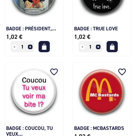
BADGE : PRÉSIDENT,...
BADGE : TRUE LOVE
1,02 €
1,02 €
favorite_border
favorite_border
BADGE : COUCOU, TU
BADGE : MCBASTARDS
VEUX...