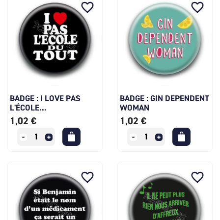
favorite_border
favorite_border
BADGE : I LOVE PAS
BADGE : GIN DEPENDENT
L'ÉCOLE...
WOMAN
1,02 €
1,02 €
favorite_border
favorite_border