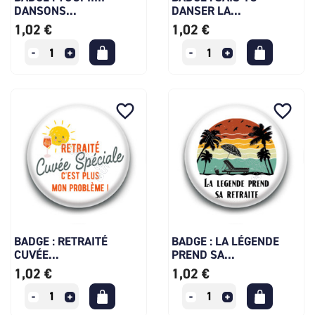
DANSONS...
DANSER LA...
1,02 €
1,02 €
favorite_border
favorite_border
BADGE : RETRAITÉ
BADGE : LA LÉGENDE
CUVÉE...
PREND SA...
1,02 €
1,02 €