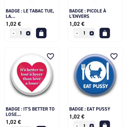
BADGE : LE TABAC TUE,
BADGE : PICOLE À
LA...
L'ENVERS
1,02 €
1,02 €
favorite_border
favorite_border
BADGE : IT'S BETTER TO
BADGE : EAT PUSSY
LOSE...
1,02 €
1,02 €