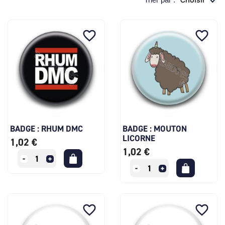
favorite_border
favorite_border
BADGE : RHUM DMC
BADGE : MOUTON
LICORNE
1,02 €
1,02 €
favorite_border
favorite_border