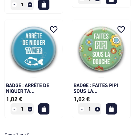
favorite_border
favorite_border
BADGE : ARRÊTE DE
BADGE : FAITES PIPI
NIQUER TA...
SOUS LA...
1,02 €
1,02 €
Page 1 sur 8