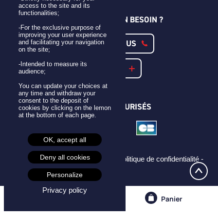
access to the site and its
functionalities;
UNE QUESTION ? UN BESOIN ?
-For the exclusive purpose of
improving your user experience
CONTACTEZ-NOUS
and facilitating your navigation
on the site;
-Intended to measure its
NOTRE FAQ
audience;
You can update your choices at
any time and withdraw your
consent to the deposit of
PAIEMENTS SÉCURISÉS
cookies by clicking on the lemon
at the bottom of each page.
OK, accept all
Deny all cookies
Mentions légales -
CGU -
CGV -
Politique de confidentialité -
Cookies -
Personalize
Privacy policy
Compte
Panier