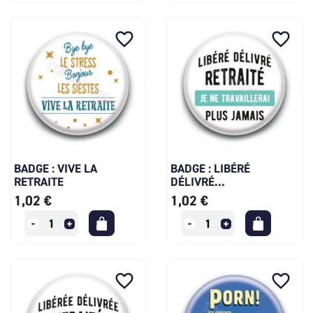
favorite_border
favorite_border
BADGE : VIVE LA
BADGE : LIBÉRÉ
RETRAITE
DÉLIVRÉ...
1,02 €
1,02 €
favorite_border
favorite_border