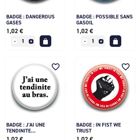
BADGE : DANGEROUS
BADGE : POSSIBLE SANS
GASES
GASOIL
1,02 €
1,02 €
favorite_border
favorite_border
BADGE : J'AI UNE
BADGE : IN FIST WE
TENDINITE...
TRUST
1,02 €
1,02 €