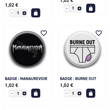
1,02 €
1,02 €
favorite_border
favorite_border
BADGE : MANAUREVOIR
BADGE : BURNE OUT
1,02 €
1,02 €