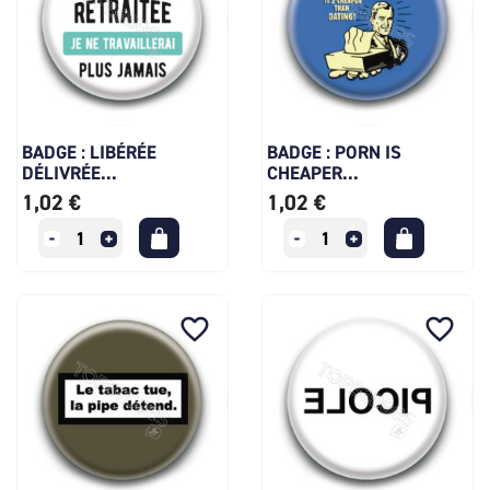
BADGE : LIBÉRÉE
BADGE : PORN IS
DÉLIVRÉE...
CHEAPER...
1,02 €
1,02 €
favorite_border
favorite_border