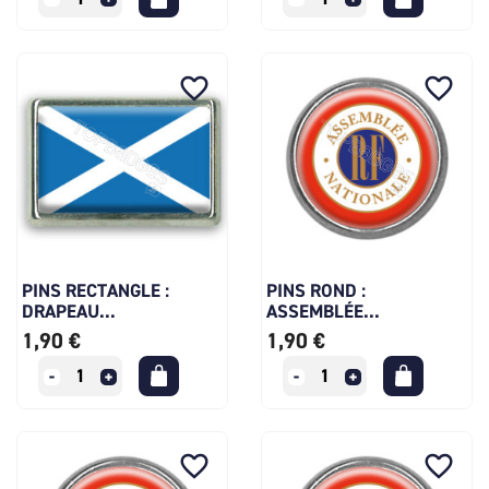
favorite_border
favorite_border
PINS RECTANGLE :
PINS ROND :
DRAPEAU...
ASSEMBLÉE...
1,90 €
1,90 €
favorite_border
favorite_border