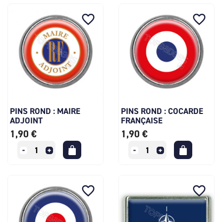
favorite_border
favorite_border
PINS ROND : MAIRE
PINS ROND : COCARDE
ADJOINT
FRANÇAISE
1,90 €
1,90 €
favorite_border
favorite_border