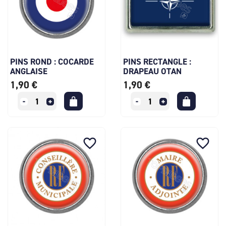
PINS ROND : COCARDE
PINS RECTANGLE :
ANGLAISE
DRAPEAU OTAN
1,90 €
1,90 €
favorite_border
favorite_border