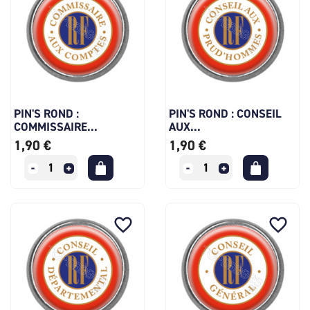
PIN'S ROND :
PIN'S ROND : CONSEIL
COMMISSAIRE...
AUX...
1,90 €
1,90 €
favorite_border
favorite_border