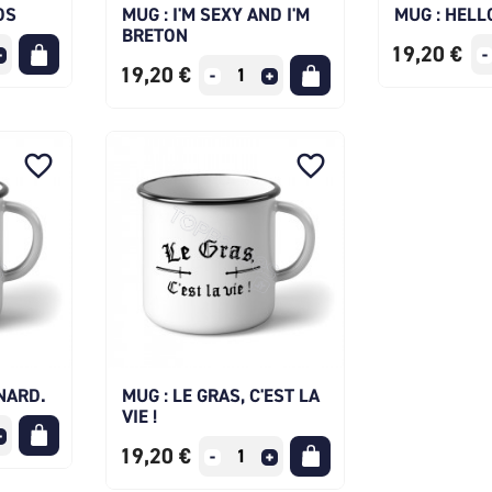
OS
MUG : I'M SEXY AND I'M
MUG : HELL
BRETON
19,20 €
19,20 €
favorite_border
favorite_border
NARD.
MUG : LE GRAS, C'EST LA
VIE !
19,20 €