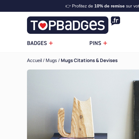
👉 Profitez de
10%
de remise
sur vo
BADGES
PINS
Mugs Citations & Devises
Accueil
Mugs