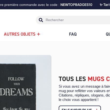
TOPBADGES10
Tari
tre première commande avec le code :
NEW
✨
AUTRES OBJETS
FAQ
Q
TOUS LES
MUGS C
Si vous avez un message à faire
mug pour reflèter vos valeurs en
Citations, répliques, slogans, d
le choix vous appartient !