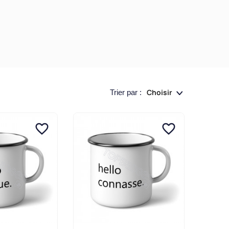
Choisir
Trier par :
favorite_border
favorite_border