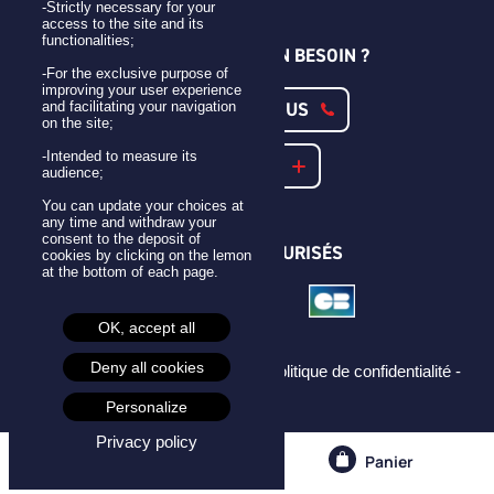
-Strictly necessary for your
access to the site and its
functionalities;
UNE QUESTION ? UN BESOIN ?
-For the exclusive purpose of
improving your user experience
CONTACTEZ-NOUS
and facilitating your navigation
on the site;
-Intended to measure its
NOTRE FAQ
audience;
You can update your choices at
any time and withdraw your
consent to the deposit of
PAIEMENTS SÉCURISÉS
cookies by clicking on the lemon
at the bottom of each page.
OK, accept all
Deny all cookies
Mentions légales -
CGU -
CGV -
Politique de confidentialité -
Cookies -
Personalize
Privacy policy
Compte
Panier