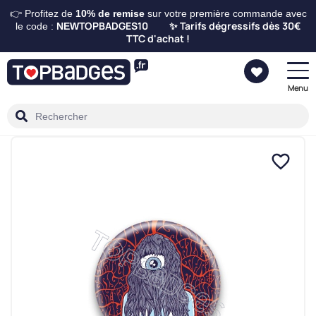
👉 Profitez de
10%
de remise
sur votre première commande avec
TOPBADGES10
Tarifs dégressifs dès 30€
le code :
NEW
✨
TTC d'achat !
Menu
favorite_border