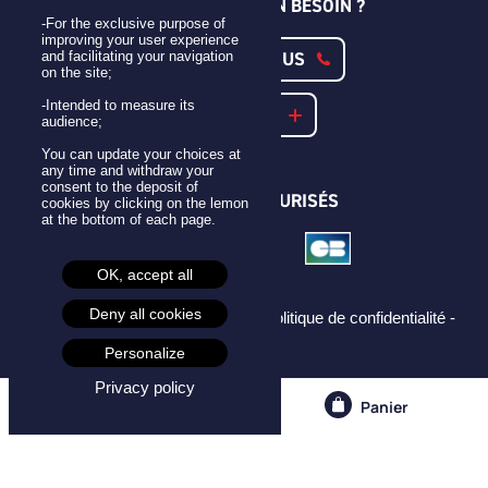
UNE QUESTION ? UN BESOIN ?
-For the exclusive purpose of
improving your user experience
CONTACTEZ-NOUS
and facilitating your navigation
on the site;
-Intended to measure its
NOTRE FAQ
audience;
You can update your choices at
any time and withdraw your
consent to the deposit of
PAIEMENTS SÉCURISÉS
cookies by clicking on the lemon
at the bottom of each page.
OK, accept all
Deny all cookies
Mentions légales -
CGU -
CGV -
Politique de confidentialité -
Cookies -
Personalize
Privacy policy
Compte
Panier