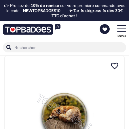
👉 Profitez de
10%
de remise
sur votre première commande avec
TOPBADGES10
Tarifs dégressifs dès 30€
le code :
NEW
✨
TTC d'achat !
Menu
favorite_border