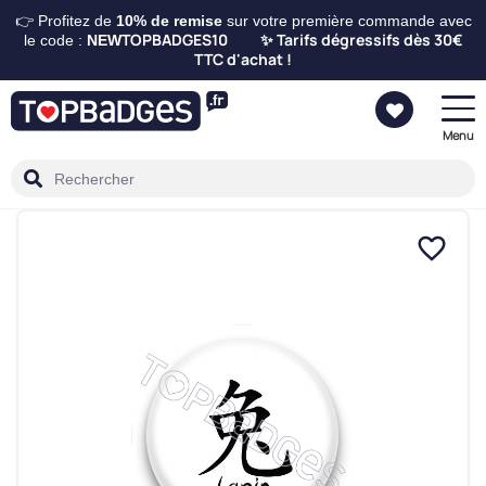
👉 Profitez de
10%
de remise
sur votre première commande avec
TOPBADGES10
Tarifs dégressifs dès 30€
le code :
NEW
✨
TTC d'achat !
Menu
favorite_border