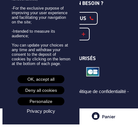
UNE QUESTION ? UN BESOIN ?
-For the exclusive purpose of
improving your user experience
CONTACTEZ-NOUS
and facilitating your navigation
on the site;
-Intended to measure its
NOTRE FAQ
audience;
You can update your choices at
any time and withdraw your
consent to the deposit of
PAIEMENTS SÉCURISÉS
cookies by clicking on the lemon
at the bottom of each page.
OK, accept all
Deny all cookies
Mentions légales -
CGU -
CGV -
Politique de confidentialité -
Cookies -
Personalize
Privacy policy
Compte
Panier