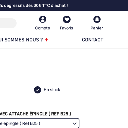
fs dégressifs dès 30€ TTC d'achat !
Compte
Panier
UI SOMMES-NOUS ?
CONTACT
En stock
EC ATTACHE ÉPINGLE ( REF B25 )