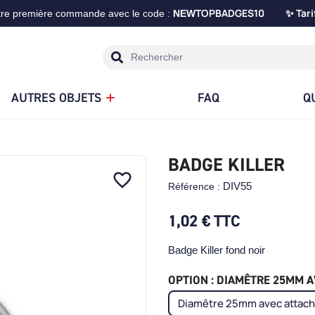
TOPBADGES10
Tari
tre première commande avec le code :
NEW
✨
AUTRES OBJETS
FAQ
Q
BADGE KILLER
favorite_border
DIV55
Référence :
1,02 €
TTC
Badge Killer fond noir
OPTION : DIAMÊTRE 25MM AV