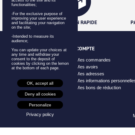
access to the site and its
functionalities;
-For the exclusive purpose of
improving your user experience
LIVRAISON RAPIDE
P
and facilitating your navigation
on the site;
-Intended to measure its
audience;
CATÉGORIES
COMPTE
You can update your choices at
any time and withdraw your
consent to the deposit of
Badges
Mes commandes
cookies by clicking on the lemon
Pins
Mes avoirs
at the bottom of each page.
Masques
Mes adresses
Créateurs
Mes informations personnelle
OK, accept all
Mes bons de réduction
Deny all cookies
Personalize
Privacy policy
M