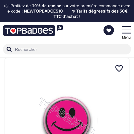
👉 Profitez de
10%
de remise
sur votre première commande avec
TOPBADGES10
Tarifs dégressifs dès 30€
le code :
NEW
✨
TTC d'achat !
Menu
favorite_border