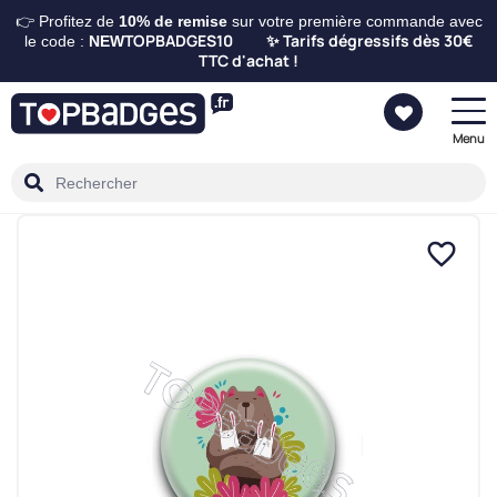
👉 Profitez de
10%
de remise
sur votre première commande avec
TOPBADGES10
Tarifs dégressifs dès 30€
le code :
NEW
✨
TTC d'achat !
Menu
favorite_border