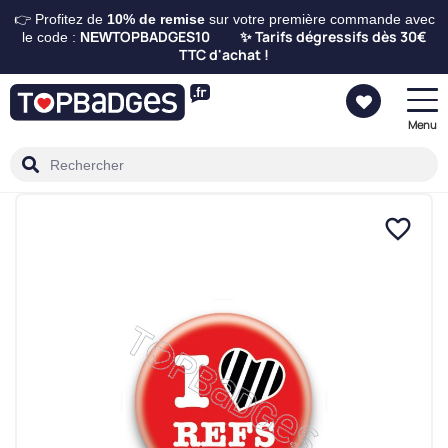
👉 Profitez de
10%
de remise
sur votre première commande avec
TOPBADGES10
Tarifs dégressifs dès 30€
le code :
NEW
✨
TTC d'achat !
Menu
favorite_border