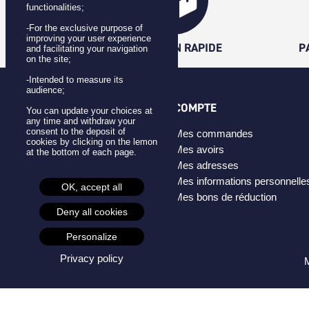
functionalities;
-For the exclusive purpose of
improving your user experience
LIVRAISON RAPIDE
P
and facilitating your navigation
on the site;
-Intended to measure its
audience;
CATÉGORIES
COMPTE
You can update your choices at
any time and withdraw your
consent to the deposit of
Badges
Mes commandes
cookies by clicking on the lemon
Pins
Mes avoirs
at the bottom of each page.
Masques
Mes adresses
Créateurs
Mes informations personnelle
OK, accept all
Mes bons de réduction
Deny all cookies
Personalize
Privacy policy
M