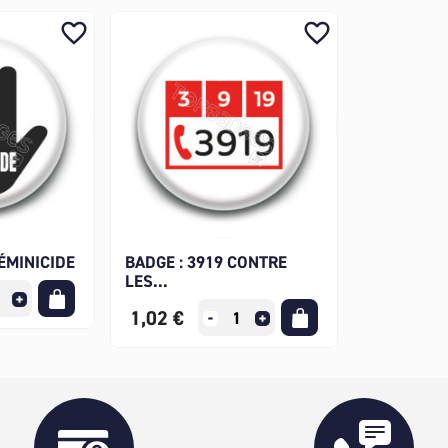
favorite_border
favorite_border
ÉMINICIDE
BADGE : 3919 CONTRE
LES...
1,02 €