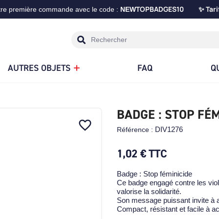
TOPBADGES10
Tari
tre première commande avec le code :
NEW
✨
AUTRES OBJETS
FAQ
Q
BADGE : STOP FÉM
favorite_border
DIV1276
Référence :
1,02 €
TTC
Badge : Stop féminicide
Ce badge engagé contre les viol
valorise la solidarité.
Son message puissant invite à ag
Compact, résistant et facile à 