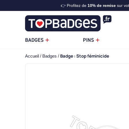
👉 Profitez de
10%
de remise
sur vo
BADGES
PINS
Badge : Stop féminicide
Accueil
Badges