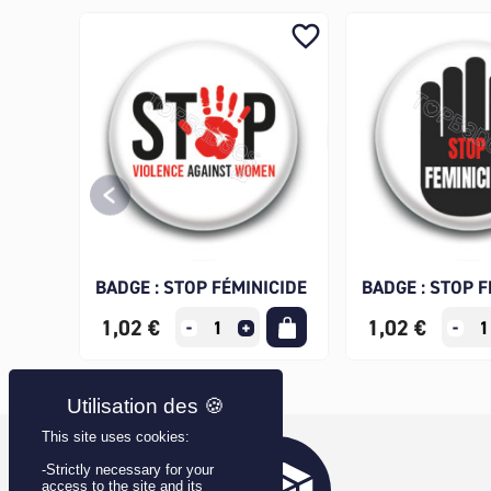
favorite_border
BADGE : STOP FÉMINICIDE
BADGE : STOP F
1,02 €
1,02 €
This site uses cookies:
-Strictly necessary for your
access to the site and its