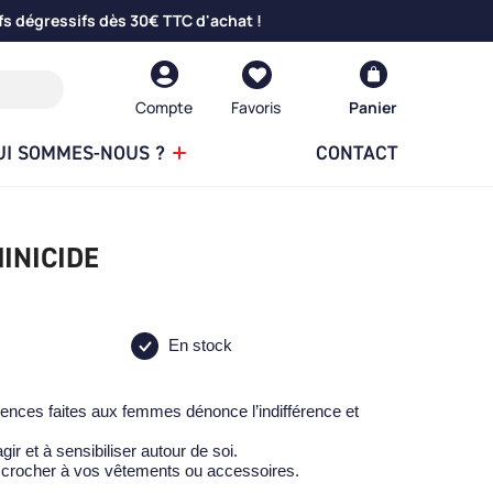
fs dégressifs dès 30€ TTC d'achat !
Compte
Panier
UI SOMMES-NOUS ?
CONTACT
INICIDE
En stock
ences faites aux femmes dénonce l’indifférence et
ir et à sensibiliser autour de soi.
accrocher à vos vêtements ou accessoires.