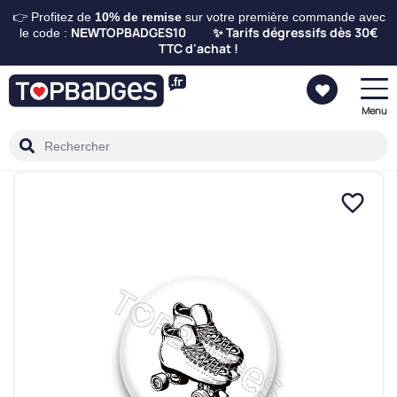
👉 Profitez de
10%
de remise
sur votre première commande avec
TOPBADGES10
Tarifs dégressifs dès 30€
le code :
NEW
✨
TTC d'achat !
Menu
favorite_border