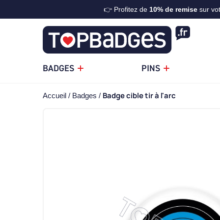
👉 Profitez de
10%
de remise
sur vo
BADGES
PINS
Badge cible tir à l'arc
Accueil
Badges