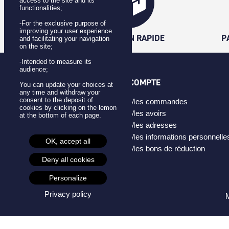
access to the site and its
functionalities;
-For the exclusive purpose of
improving your user experience
LIVRAISON RAPIDE
P
and facilitating your navigation
on the site;
-Intended to measure its
audience;
CATÉGORIES
COMPTE
You can update your choices at
any time and withdraw your
consent to the deposit of
Badges
Mes commandes
cookies by clicking on the lemon
Pins
Mes avoirs
at the bottom of each page.
Masques
Mes adresses
Créateurs
Mes informations personnelle
OK, accept all
Mes bons de réduction
Deny all cookies
Personalize
Privacy policy
M