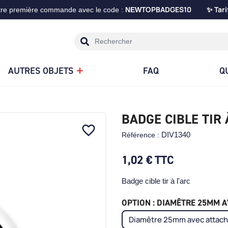
TOPBADGES10
Tari
tre première commande avec le code :
NEW
✨
AUTRES OBJETS
FAQ
Q
BADGE CIBLE TIR 
favorite_border
DIV1340
Référence :
1,02 €
TTC
Badge cible tir à l'arc
OPTION : DIAMÊTRE 25MM AV