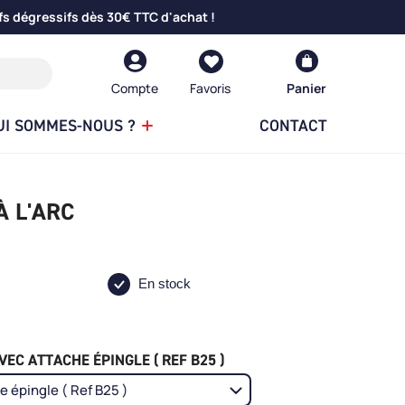
fs dégressifs dès 30€ TTC d'achat !
Compte
Panier
UI SOMMES-NOUS ?
CONTACT
À L'ARC
En stock
EC ATTACHE ÉPINGLE ( REF B25 )