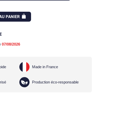
AU PANIER
E
le
07/08/2026
pide
Made in France
risé
Production éco-responsable