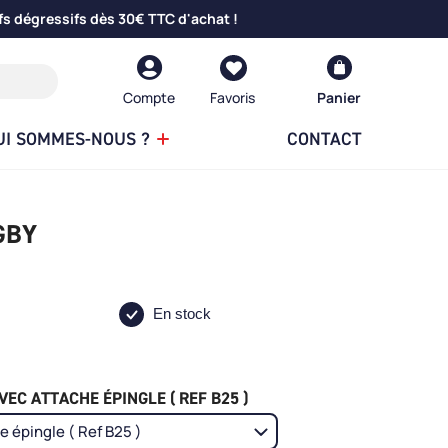
fs dégressifs dès 30€ TTC d'achat !
Compte
Panier
UI SOMMES-NOUS ?
CONTACT
GBY
En stock
EC ATTACHE ÉPINGLE ( REF B25 )