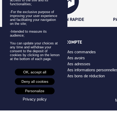
access to the site and its
functionalities;
-For the exclusive purpose of
improving your user experience
LIVRAISON RAPIDE
P
and facilitating your navigation
on the site;
-Intended to measure its
audience;
CATÉGORIES
COMPTE
You can update your choices at
any time and withdraw your
consent to the deposit of
Badges
Mes commandes
cookies by clicking on the lemon
Pins
Mes avoirs
at the bottom of each page.
Masques
Mes adresses
Créateurs
Mes informations personnelle
OK, accept all
Mes bons de réduction
Deny all cookies
Personalize
Privacy policy
M