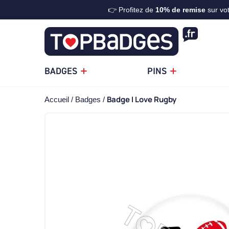
👉 Profitez de
10%
de remise
sur vo
BADGES
PINS
Badge I Love Rugby
Accueil
Badges