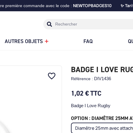
TOPBADGES10
Tari
tre première commande avec le code :
NEW
✨
AUTRES OBJETS
FAQ
Q
BADGE I LOVE RU
favorite_border
DIV1436
Référence :
1,02 €
TTC
Badge I Love Rugby
OPTION : DIAMÊTRE 25MM AV