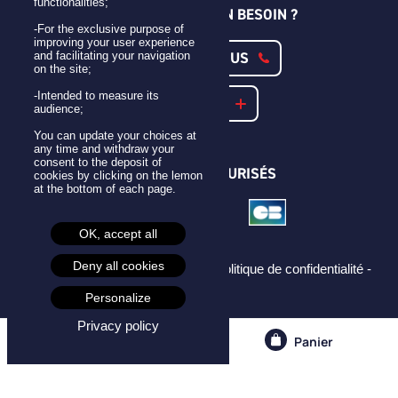
functionalities;
UNE QUESTION ? UN BESOIN ?
-For the exclusive purpose of
improving your user experience
CONTACTEZ-NOUS
and facilitating your navigation
on the site;
-Intended to measure its
NOTRE FAQ
audience;
You can update your choices at
any time and withdraw your
consent to the deposit of
PAIEMENTS SÉCURISÉS
cookies by clicking on the lemon
at the bottom of each page.
OK, accept all
Deny all cookies
Mentions légales -
CGU -
CGV -
Politique de confidentialité -
Cookies -
Personalize
Privacy policy
Compte
Panier