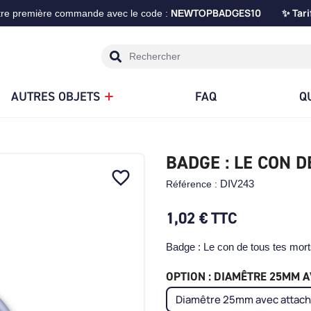
TOPBADGES10
Tari
tre première commande avec le code :
NEW
✨
AUTRES OBJETS
FAQ
Q
BADGE : LE CON 
favorite_border
DIV243
Référence :
1,02 €
TTC
Badge : Le con de tous tes mor
OPTION : DIAMÊTRE 25MM AV