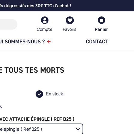
fs dégressifs dès 30€ TTC d'achat !
Compte
Panier
UI SOMMES-NOUS ?
CONTACT
DE TOUS TES MORTS
En stock
ts
EC ATTACHE ÉPINGLE ( REF B25 )