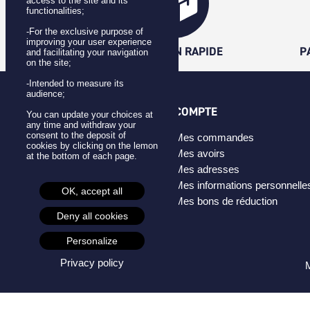
access to the site and its
functionalities;
-For the exclusive purpose of
improving your user experience
LIVRAISON RAPIDE
P
and facilitating your navigation
on the site;
-Intended to measure its
audience;
CATÉGORIES
COMPTE
You can update your choices at
any time and withdraw your
consent to the deposit of
Badges
Mes commandes
cookies by clicking on the lemon
Pins
Mes avoirs
at the bottom of each page.
Masques
Mes adresses
Créateurs
Mes informations personnelle
OK, accept all
Mes bons de réduction
Deny all cookies
Personalize
Privacy policy
M