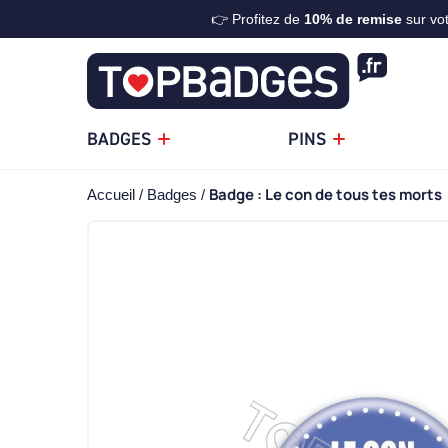
👉 Profitez de
10%
de remise
sur vo
BADGES
PINS
Badge : Le con de tous tes morts
Accueil
Badges