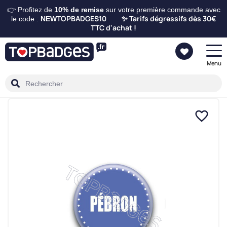
👉 Profitez de
10%
de remise
sur votre première commande avec
TOPBADGES10
Tarifs dégressifs dès 30€
le code :
NEW
✨
TTC d'achat !
Menu
favorite_border