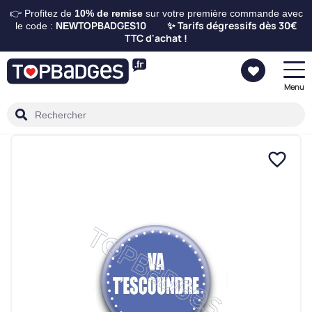
👉 Profitez de
10%
de remise
sur votre première commande avec
TOPBADGES10
Tarifs dégressifs dès 30€
le code :
NEW
✨
TTC d'achat !
Menu
favorite_border