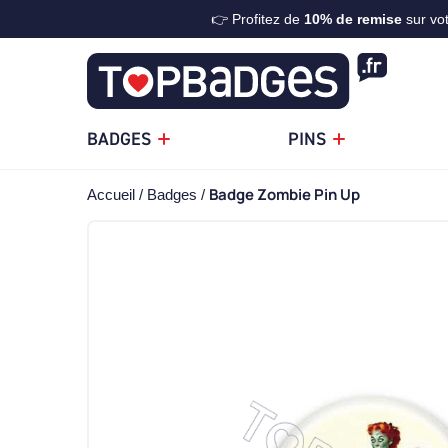
👉 Profitez de
10%
de remise
sur vo
BADGES
PINS
Badge Zombie Pin Up
Accueil
Badges