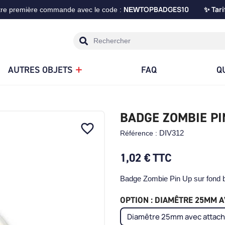
TOPBADGES10
Tari
tre première commande avec le code :
NEW
✨
AUTRES OBJETS
FAQ
Q
BADGE ZOMBIE PI
favorite_border
DIV312
Référence :
1,02 €
TTC
Badge Zombie Pin Up sur fond 
OPTION : DIAMÊTRE 25MM AV