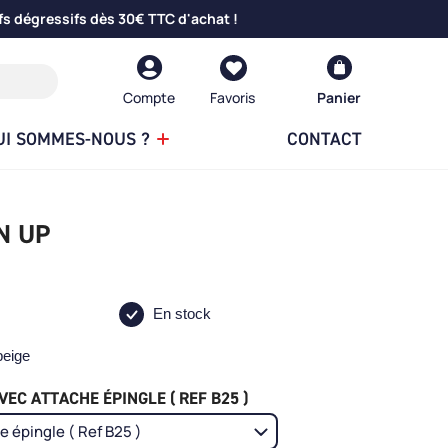
fs dégressifs dès 30€ TTC d'achat !
Compte
Panier
UI SOMMES-NOUS ?
CONTACT
N UP
En stock
beige
EC ATTACHE ÉPINGLE ( REF B25 )