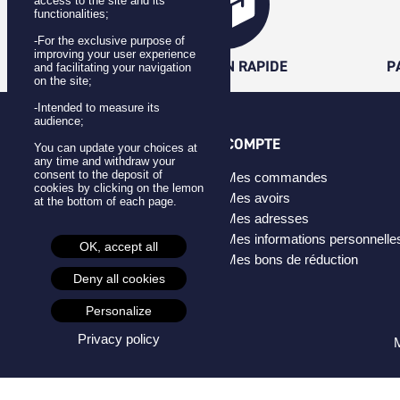
access to the site and its
functionalities;
-For the exclusive purpose of
improving your user experience
LIVRAISON RAPIDE
P
and facilitating your navigation
on the site;
-Intended to measure its
audience;
CATÉGORIES
COMPTE
You can update your choices at
any time and withdraw your
consent to the deposit of
Badges
Mes commandes
cookies by clicking on the lemon
Pins
Mes avoirs
at the bottom of each page.
Masques
Mes adresses
Créateurs
Mes informations personnelle
OK, accept all
Mes bons de réduction
Deny all cookies
Personalize
Privacy policy
M