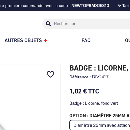
TOPBADGES10
Tari
tre première commande avec le code :
NEW
✨
AUTRES OBJETS
FAQ
Q
BADGE : LICORNE
favorite_border
DIV2417
Référence :
1,02 €
TTC
Badge : Licorne, fond vert
OPTION : DIAMÊTRE 25MM AV