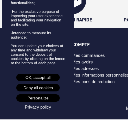
functionalities;
-For the exclusive purpose of
improving your user experience
LIVRAISON RAPIDE
P
and facilitating your navigation
on the site;
-Intended to measure its
audience;
CATÉGORIES
COMPTE
You can update your choices at
any time and withdraw your
consent to the deposit of
Badges
Mes commandes
cookies by clicking on the lemon
Pins
Mes avoirs
at the bottom of each page.
Masques
Mes adresses
Créateurs
Mes informations personnelle
OK, accept all
Mes bons de réduction
Deny all cookies
Personalize
Privacy policy
M