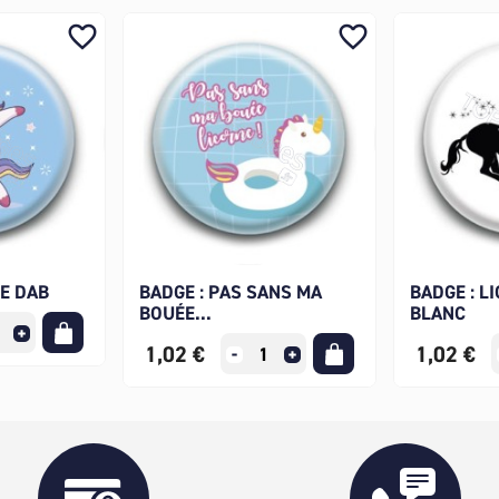
favorite_border
favorite_border
NE DAB
BADGE : PAS SANS MA
BADGE : L
BOUÉE...
BLANC
1,02 €
1,02 €