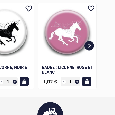
favorite_border
favorite_border
ICORNE, NOIR ET
BADGE : LICORNE, ROSE ET
BADG
BLANC
ET N
1,02 €
1,02