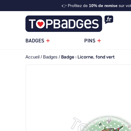
👉 Profitez de
10%
de remise
sur vo
BADGES
PINS
Badge : Licorne, fond vert
Accueil
Badges