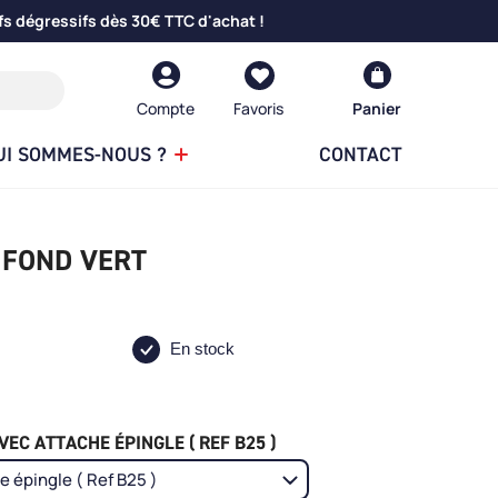
fs dégressifs dès 30€ TTC d'achat !
Compte
Panier
UI SOMMES-NOUS ?
CONTACT
, FOND VERT
En stock
EC ATTACHE ÉPINGLE ( REF B25 )