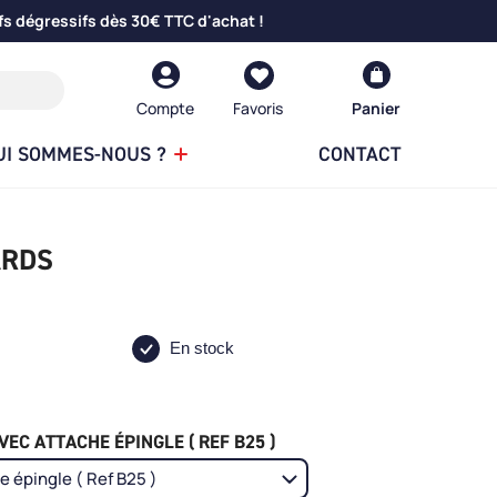
fs dégressifs dès 30€ TTC d'achat !
Compte
Panier
UI SOMMES-NOUS ?
CONTACT
ARDS
En stock
EC ATTACHE ÉPINGLE ( REF B25 )