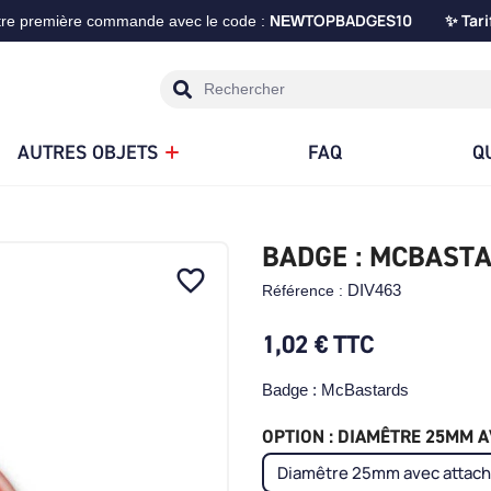
TOPBADGES10
Tari
tre première commande avec le code :
NEW
✨
AUTRES OBJETS
FAQ
Q
BADGE : MCBAST
favorite_border
DIV463
Référence :
1,02 €
TTC
Badge : McBastards
OPTION : DIAMÊTRE 25MM AV