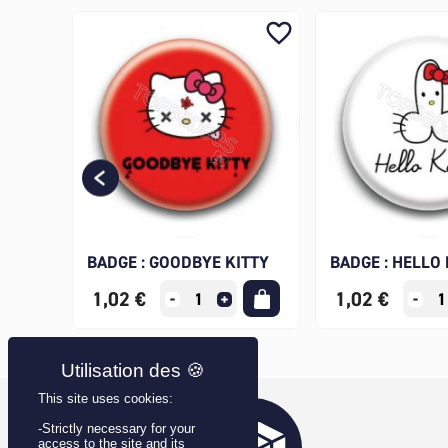
favorite_border
favorite_border
ST
BADGE : GOODBYE KITTY
BADGE : HELLO
1,02 €
1,02 €
This site uses cookies:
-Strictly necessary for your
access to the site and its