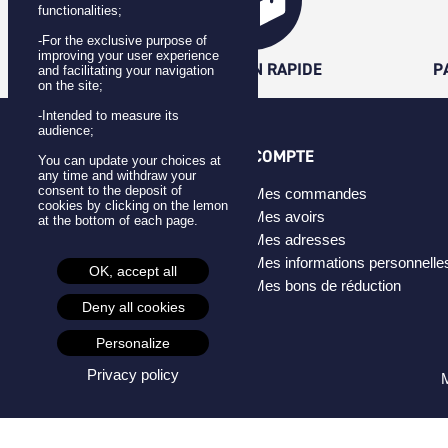
functionalities;
-For the exclusive purpose of
improving your user experience
LIVRAISON RAPIDE
P
and facilitating your navigation
on the site;
-Intended to measure its
audience;
CATÉGORIES
COMPTE
You can update your choices at
any time and withdraw your
consent to the deposit of
Badges
Mes commandes
cookies by clicking on the lemon
Pins
Mes avoirs
at the bottom of each page.
Masques
Mes adresses
Créateurs
Mes informations personnelle
OK, accept all
Mes bons de réduction
Deny all cookies
Personalize
Privacy policy
M