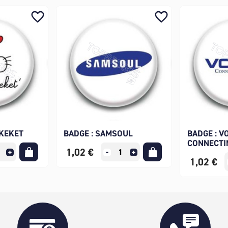
favorite_border
favorite_border
 KEKET
BADGE : SAMSOUL
BADGE : V
CONNECTIN
1,02 €
1,02 €