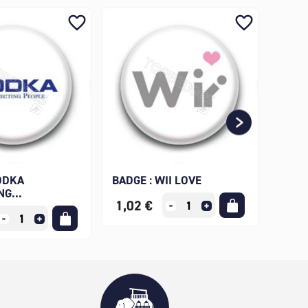
favorite_border
favorite_border
ODKA
BADGE : WII LOVE
BADG
G...
DUNK
1,02 €
1,02