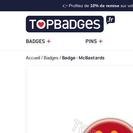
👉 Profitez de
10%
de remise
sur vo
BADGES
PINS
Badge : McBastards
Accueil
Badges