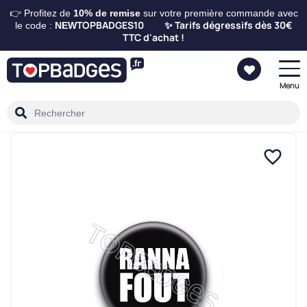
👉 Profitez de
10%
de remise
sur votre première commande avec
TOPBADGES10
Tarifs dégressifs dès 30€
le code :
NEW
✨
TTC d'achat !
Menu
favorite_border