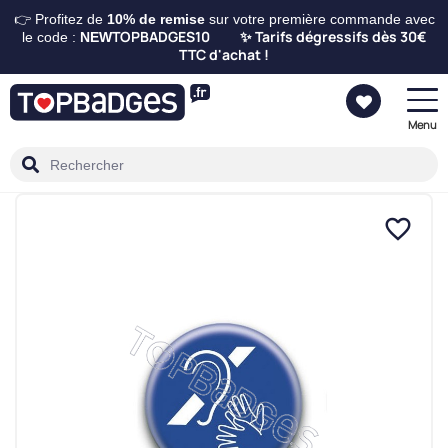
👉 Profitez de
10%
de remise
sur votre première commande avec
TOPBADGES10
Tarifs dégressifs dès 30€
le code :
NEW
✨
TTC d'achat !
Menu
favorite_border