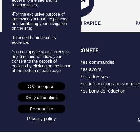
access to the site and its
functionalities;
-For the exclusive purpose of
improving your user experience
LIVRAISON RAPIDE
P
and facilitating your navigation
on the site;
-Intended to measure its
audience;
CATÉGORIES
COMPTE
You can update your choices at
any time and withdraw your
consent to the deposit of
Badges
Mes commandes
cookies by clicking on the lemon
Pins
Mes avoirs
at the bottom of each page.
Masques
Mes adresses
Créateurs
Mes informations personnelle
OK, accept all
Mes bons de réduction
Deny all cookies
Personalize
Privacy policy
M