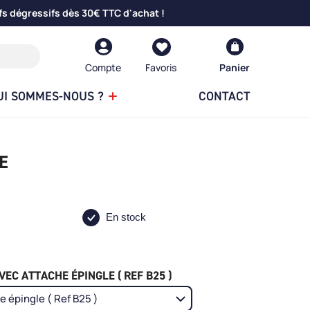
fs dégressifs dès 30€ TTC d'achat !
Compte
Panier
UI SOMMES-NOUS ?
CONTACT
E
En stock
EC ATTACHE ÉPINGLE ( REF B25 )