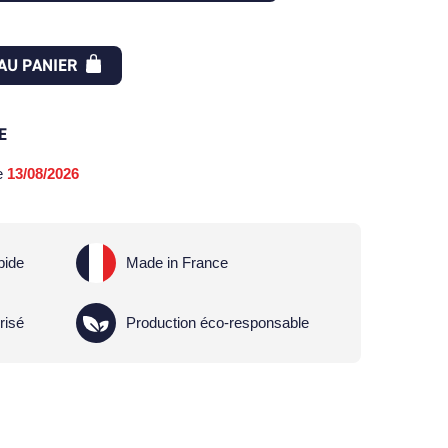
AU PANIER
E
le
13/08/2026
pide
Made in France
risé
Production éco-responsable