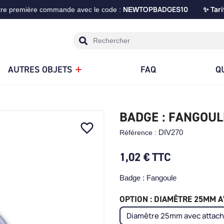
TOPBADGES10
Tari
tre première commande avec le code :
NEW
✨
AUTRES OBJETS
FAQ
Q
BADGE : FANGOUL
favorite_border
DIV270
Référence :
1,02 €
TTC
Badge : Fangoule
OPTION : DIAMÊTRE 25MM AV