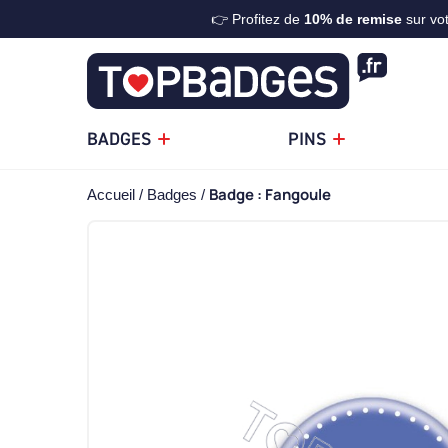
👉 Profitez de
10%
de remise
sur vo
BADGES
PINS
Badge : Fangoule
Accueil
Badges