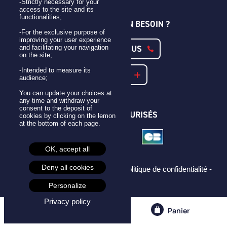
-Strictly necessary for your
access to the site and its
functionalities;
UNE QUESTION ? UN BESOIN ?
-For the exclusive purpose of
improving your user experience
CONTACTEZ-NOUS
and facilitating your navigation
on the site;
-Intended to measure its
NOTRE FAQ
audience;
You can update your choices at
any time and withdraw your
consent to the deposit of
PAIEMENTS SÉCURISÉS
cookies by clicking on the lemon
at the bottom of each page.
OK, accept all
Deny all cookies
Mentions légales -
CGU -
CGV -
Politique de confidentialité -
Cookies -
Personalize
Privacy policy
Compte
Panier