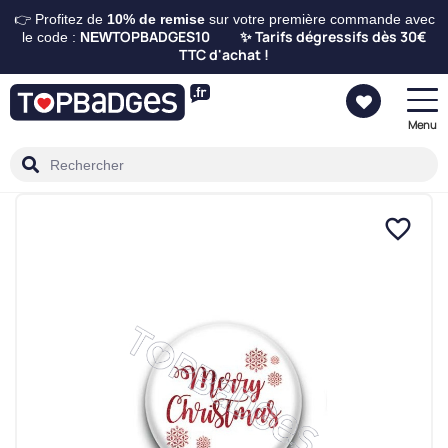
👉 Profitez de
10%
de remise
sur votre première commande avec
TOPBADGES10
Tarifs dégressifs dès 30€
le code :
NEW
✨
TTC d'achat !
Menu
favorite_border