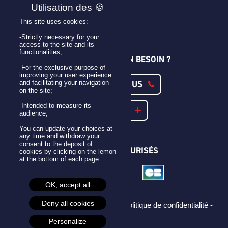
PLAN DE SITE
Personnaliser son badge
This site uses cookies:
Qui sommes-nous ?
-Strictly necessary for your
access to the site and its
functionalities;
UNE QUESTION ? UN BESOIN ?
-For the exclusive purpose of
improving your user experience
CONTACTEZ-NOUS
and facilitating your navigation
on the site;
-Intended to measure its
NOTRE FAQ
audience;
You can update your choices at
any time and withdraw your
consent to the deposit of
PAIEMENTS SÉCURISÉS
cookies by clicking on the lemon
at the bottom of each page.
OK, accept all
Deny all cookies
Mentions légales -
CGU -
CGV -
Politique de confidentialité -
Cookies -
Personalize