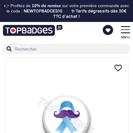
👉 Profitez de
10%
de remise
sur votre première commande avec
TOPBADGES10
Tarifs dégressifs dès 30€
le code :
NEW
✨
TTC d'achat !
Menu
favorite_border