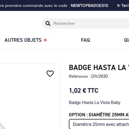
TOPBADGES10
Tari
tre première commande avec le code :
NEW
✨
AUTRES OBJETS
FAQ
Q
BADGE HASTA LA 
favorite_border
DIV2830
Référence :
1,02 €
TTC
Badge Hasta La Vista Baby
OPTION : DIAMÊTRE 25MM AV