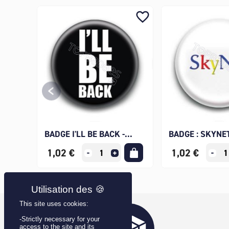
favorite_border
BADGE I'LL BE BACK -...
BADGE : SKYNE
1,02 €
1,02 €
This site uses cookies:
-Strictly necessary for your
access to the site and its