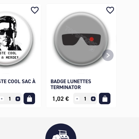
favorite_border
favorite_border
TE COOL SAC À
BADGE LUNETTES
TERMINATOR
1,02 €