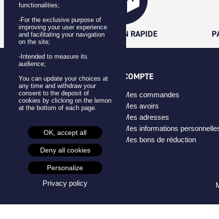
functionalities;
-For the exclusive purpose of
improving your user experience
LIVRAISON RAPIDE
P
and facilitating your navigation
on the site;
-Intended to measure its
audience;
CATÉGORIES
COMPTE
You can update your choices at
any time and withdraw your
consent to the deposit of
Badges
Mes commandes
cookies by clicking on the lemon
Pins
Mes avoirs
at the bottom of each page.
Masques
Mes adresses
Créateurs
Mes informations personnelle
OK, accept all
Mes bons de réduction
Deny all cookies
Personalize
Privacy policy
M