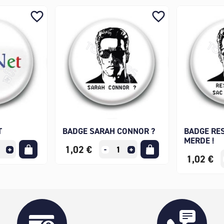
favorite_border
favorite_border
T
BADGE SARAH CONNOR ?
BADGE RES
MERDE !
1,02 €
1,02 €