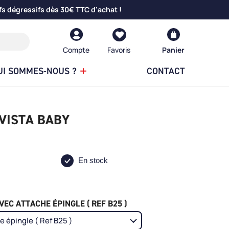
fs dégressifs dès 30€ TTC d'achat !
Compte
Panier
UI SOMMES-NOUS ?
CONTACT
VISTA BABY
En stock
EC ATTACHE ÉPINGLE ( REF B25 )