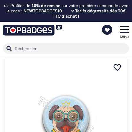
👉 Profitez de
10%
de remise
sur votre première commande avec
TOPBADGES10
Tarifs dégressifs dès 30€
le code :
NEW
✨
TTC d'achat !
Menu
favorite_border