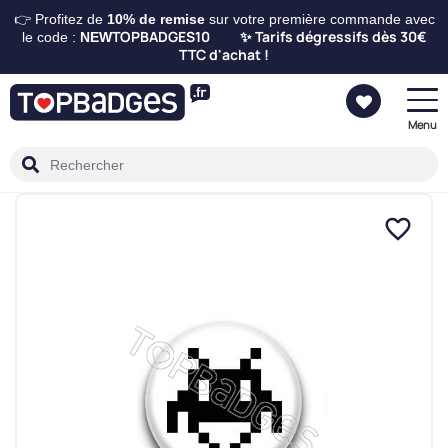
👉 Profitez de
10%
de remise
sur votre première commande avec
TOPBADGES10
Tarifs dégressifs dès 30€
le code :
NEW
✨
TTC d'achat !
Menu
favorite_border