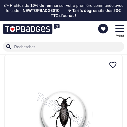
👉 Profitez de
10%
de remise
sur votre première commande avec
TOPBADGES10
Tarifs dégressifs dès 30€
le code :
NEW
✨
TTC d'achat !
Menu
favorite_border