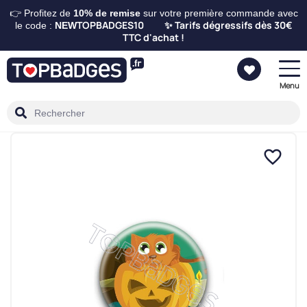
👉 Profitez de
10%
de remise
sur votre première commande avec
TOPBADGES10
Tarifs dégressifs dès 30€
le code :
NEW
✨
TTC d'achat !
Menu
favorite_border