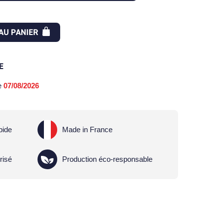
AU PANIER
E
le
07/08/2026
pide
Made in France
risé
Production éco-responsable