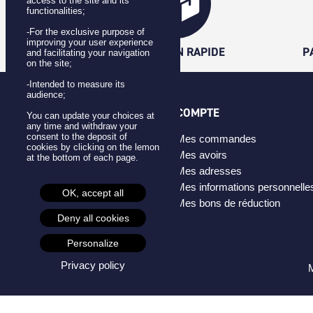
access to the site and its
functionalities;
-For the exclusive purpose of
improving your user experience
LIVRAISON RAPIDE
P
and facilitating your navigation
on the site;
-Intended to measure its
audience;
CATÉGORIES
COMPTE
You can update your choices at
any time and withdraw your
consent to the deposit of
Badges
Mes commandes
cookies by clicking on the lemon
Pins
Mes avoirs
at the bottom of each page.
Masques
Mes adresses
Créateurs
Mes informations personnelle
OK, accept all
Mes bons de réduction
Deny all cookies
Personalize
Privacy policy
M