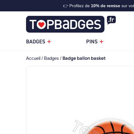
👉 Profitez de
10%
de remise
sur vo
BADGES
PINS
Badge ballon basket
Accueil
Badges