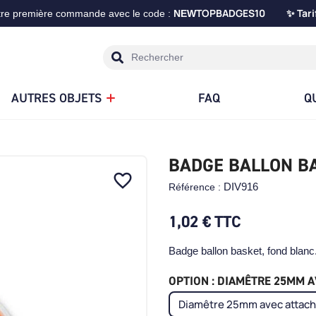
TOPBADGES10
Tari
tre première commande avec le code :
NEW
✨
AUTRES OBJETS
FAQ
Q
BADGE BALLON B
favorite_border
DIV916
Référence :
1,02 €
TTC
Badge ballon basket, fond blanc
OPTION : DIAMÊTRE 25MM AV