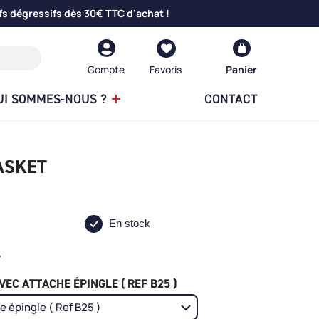
fs dégressifs dès 30€ TTC d'achat !
Compte
Panier
UI SOMMES-NOUS ?
CONTACT
ASKET
En stock
.
EC ATTACHE ÉPINGLE ( REF B25 )