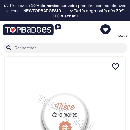
👉 Profitez de
10%
de remise
sur votre première commande avec
TOPBADGES10
Tarifs dégressifs dès 30€
le code :
NEW
✨
TTC d'achat !
Menu
favorite_border