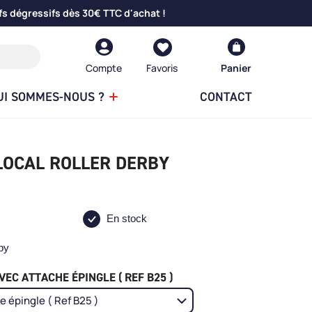
fs dégressifs dès 30€ TTC d'achat !
Compte
Panier
UI SOMMES-NOUS ?
CONTACT
LOCAL ROLLER DERBY
En stock
by
EC ATTACHE ÉPINGLE ( REF B25 )