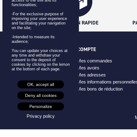
access to the site and its
functionalities;
-For the exclusive purpose of
improving your user experience
LIVRAISON RAPIDE
P
and facilitating your navigation
on the site;
-Intended to measure its
audience;
CATÉGORIES
COMPTE
You can update your choices at
any time and withdraw your
consent to the deposit of
Badges
Mes commandes
cookies by clicking on the lemon
Pins
Mes avoirs
at the bottom of each page.
Masques
Mes adresses
Créateurs
Mes informations personnelle
OK, accept all
Mes bons de réduction
Deny all cookies
Personalize
Privacy policy
M