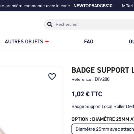
TOPBADGES10
Tari
tre première commande avec le code :
NEW
✨
AUTRES OBJETS
FAQ
Q
BADGE SUPPORT 
favorite_border
DIV288
Référence :
1,02 €
TTC
Badge Support Local Roller Der
OPTION : DIAMÊTRE 25MM AV