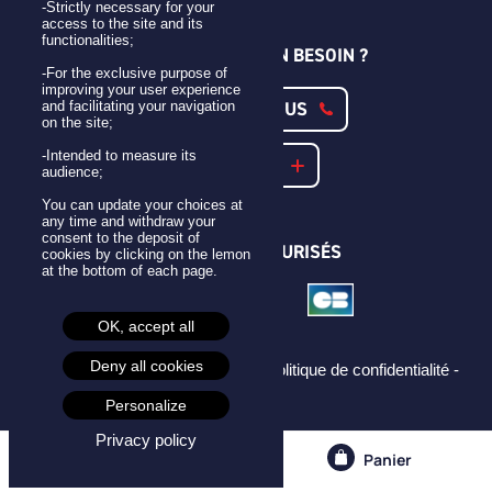
-Strictly necessary for your
access to the site and its
functionalities;
UNE QUESTION ? UN BESOIN ?
-For the exclusive purpose of
improving your user experience
CONTACTEZ-NOUS
and facilitating your navigation
on the site;
-Intended to measure its
NOTRE FAQ
audience;
You can update your choices at
any time and withdraw your
consent to the deposit of
PAIEMENTS SÉCURISÉS
cookies by clicking on the lemon
at the bottom of each page.
OK, accept all
Deny all cookies
Mentions légales -
CGU -
CGV -
Politique de confidentialité -
Cookies -
Personalize
Privacy policy
Compte
Panier