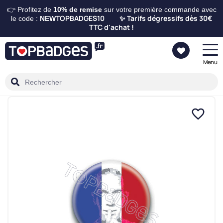
👉 Profitez de
10%
de remise
sur votre première commande avec
TOPBADGES10
Tarifs dégressifs dès 30€
le code :
NEW
✨
TTC d'achat !
Menu
favorite_border