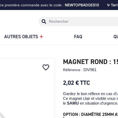
TOPBADGES10
Tari
tre première commande avec le code :
NEW
✨
AUTRES OBJETS
FAQ
Q
MAGNET ROND : 1
favorite_border
DIV961
Référence :
2,02 €
TTC
Gardez le bon réflexe en cas d’
Ce magnet clair et visible vous
le
SAMU
en situation d’urgence
OPTION : DIAMÊTRE 25MM A