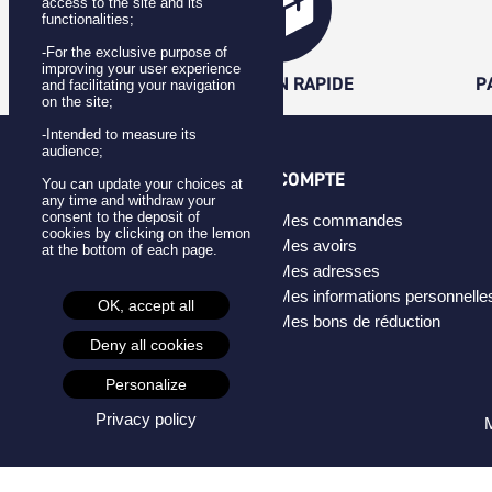
access to the site and its
functionalities;
-For the exclusive purpose of
improving your user experience
LIVRAISON RAPIDE
P
and facilitating your navigation
on the site;
-Intended to measure its
audience;
CATÉGORIES
COMPTE
You can update your choices at
any time and withdraw your
consent to the deposit of
Badges
Mes commandes
cookies by clicking on the lemon
Pins
Mes avoirs
at the bottom of each page.
Masques
Mes adresses
Créateurs
Mes informations personnelle
OK, accept all
Mes bons de réduction
Deny all cookies
Personalize
Privacy policy
M