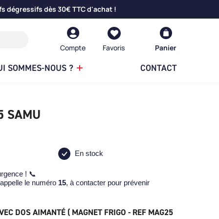
fs dégressifs dès 30€ TTC d'achat !
Compte
Panier
UI SOMMES-NOUS ?
CONTACT
5 SAMU
En stock
urgence ! 📞
 rappelle le numéro
15
, à contacter pour prévenir
.
VEC DOS AIMANTÉ ( MAGNET FRIGO - REF MAG25