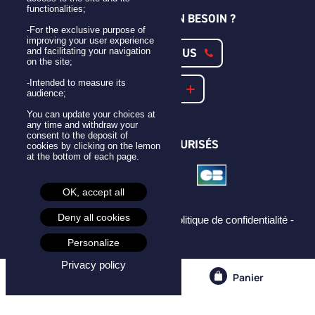
functionalities;
UNE QUESTION ? UN BESOIN ?
-For the exclusive purpose of
improving your user experience
CONTACTEZ-NOUS
and facilitating your navigation
on the site;
-Intended to measure its
NOTRE FAQ
audience;
You can update your choices at
any time and withdraw your
consent to the deposit of
PAIEMENTS SÉCURISÉS
cookies by clicking on the lemon
at the bottom of each page.
OK, accept all
Deny all cookies
Mentions légales -
CGU -
CGV -
Politique de confidentialité -
Cookies -
Personalize
Privacy policy
Compte
Panier