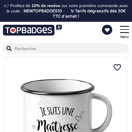
👉 Profitez de
10%
de remise
sur votre première commande avec
TOPBADGES10
Tarifs dégressifs dès 30€
le code :
NEW
✨
TTC d'achat !
Menu
favorite_border