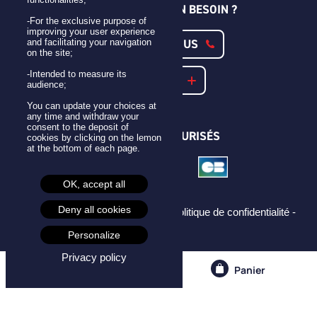
UNE QUESTION ? UN BESOIN ?
-For the exclusive purpose of
improving your user experience
CONTACTEZ-NOUS
and facilitating your navigation
on the site;
-Intended to measure its
NOTRE FAQ
audience;
You can update your choices at
any time and withdraw your
consent to the deposit of
PAIEMENTS SÉCURISÉS
cookies by clicking on the lemon
at the bottom of each page.
OK, accept all
Deny all cookies
Mentions légales -
CGU -
CGV -
Politique de confidentialité -
Cookies -
Personalize
Privacy policy
Compte
Panier