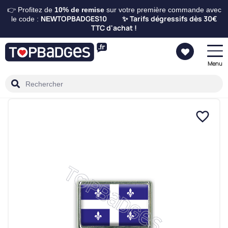
👉 Profitez de
10%
de remise
sur votre première commande avec
TOPBADGES10
Tarifs dégressifs dès 30€
le code :
NEW
✨
TTC d'achat !
Menu
favorite_border