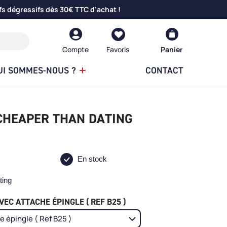
fs dégressifs dès 30€ TTC d'achat !
Compte
Panier
UI SOMMES-NOUS ?
CONTACT
 CHEAPER THAN DATING
En stock
ting
EC ATTACHE ÉPINGLE ( REF B25 )