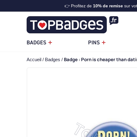
👉 Profitez de
10%
de remise
sur vo
BADGES
PINS
Badge : Porn is cheaper than dat
Accueil
Badges