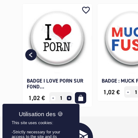
favorite_border
favorite_border
BADGE I LOVE PORN SUR
BADGE : MUCK 
FOND...
1,02 €
1,02 €
This site uses cookies:
-Strictly necessary for your
access to the site and its