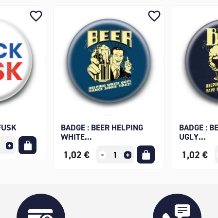
favorite_border
favorite_border
FUSK
BADGE : BEER HELPING
BADGE : B
WHITE...
UGLY...
1,02 €
1,02 €