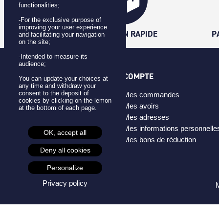
functionalities;
-For the exclusive purpose of
improving your user experience
LIVRAISON RAPIDE
P
and facilitating your navigation
on the site;
-Intended to measure its
audience;
CATÉGORIES
COMPTE
You can update your choices at
any time and withdraw your
consent to the deposit of
Badges
Mes commandes
cookies by clicking on the lemon
Pins
Mes avoirs
at the bottom of each page.
Masques
Mes adresses
Créateurs
Mes informations personnelle
OK, accept all
Mes bons de réduction
Deny all cookies
Personalize
Privacy policy
M