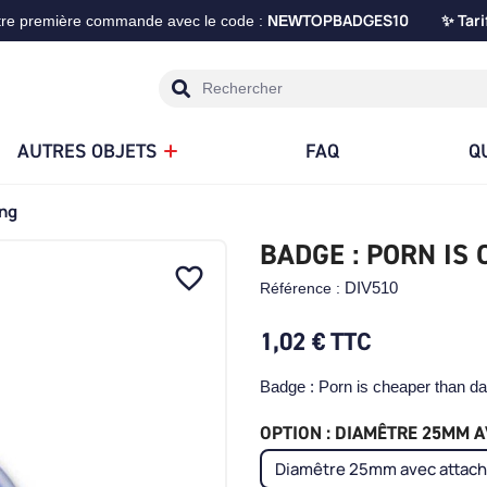
TOPBADGES10
Tari
tre première commande avec le code :
NEW
✨
AUTRES OBJETS
FAQ
Q
ing
BADGE : PORN IS
favorite_border
DIV510
Référence :
1,02 €
TTC
Badge : Porn is cheaper than da
OPTION : DIAMÊTRE 25MM AV