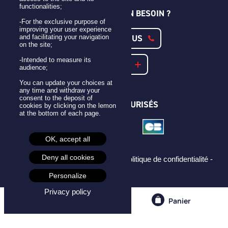
functionalities;
UNE QUESTION ? UN BESOIN ?
-For the exclusive purpose of
improving your user experience
CONTACTEZ-NOUS
and facilitating your navigation
on the site;
-Intended to measure its
NOTRE FAQ
audience;
You can update your choices at
any time and withdraw your
consent to the deposit of
PAIEMENTS SÉCURISÉS
cookies by clicking on the lemon
at the bottom of each page.
OK, accept all
Deny all cookies
Mentions légales -
CGU -
CGV -
Politique de confidentialité -
Cookies -
Personalize
Privacy policy
Compte
Panier