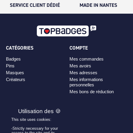
SERVICE CLIENT DÉDIÉ
MADE IN NANTES
CATÉGORIES
COMPTE
Badges
Mes commandes
Pins
Mes avoirs
Masques
Mes adresses
Créateurs
Mes informations
personnelles
Mes bons de réduction
PLAN DE SITE
Personnaliser son badge
This site uses cookies:
Qui sommes-nous ?
-Strictly necessary for your
access to the site and its