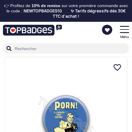
👉 Profitez de
10%
de remise
sur votre première commande avec
TOPBADGES10
Tarifs dégressifs dès 30€
le code :
NEW
✨
TTC d'achat !
Menu
favorite_border