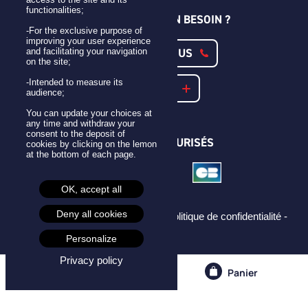
functionalities;
UNE QUESTION ? UN BESOIN ?
-For the exclusive purpose of
improving your user experience
CONTACTEZ-NOUS
and facilitating your navigation
on the site;
-Intended to measure its
NOTRE FAQ
audience;
You can update your choices at
any time and withdraw your
consent to the deposit of
PAIEMENTS SÉCURISÉS
cookies by clicking on the lemon
at the bottom of each page.
OK, accept all
Deny all cookies
Mentions légales -
CGU -
CGV -
Politique de confidentialité -
Cookies -
Personalize
Privacy policy
Compte
Panier