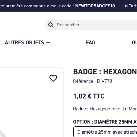
TOPBADGES10
Tari
tre première commande avec le code :
NEW
✨
AUTRES OBJETS
FAQ
Q
BADGE : HEXAGON
favorite_border
DIV778
Référence :
1,02 €
TTC
Badge : Hexagone rose, Le Mar
OPTION : DIAMÊTRE 25MM AV