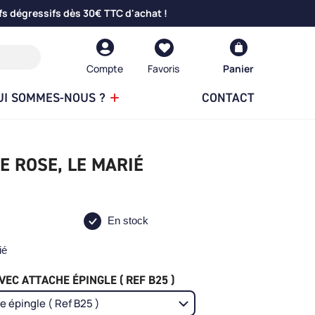
fs dégressifs dès 30€ TTC d'achat !
Compte
Panier
UI SOMMES-NOUS ?
CONTACT
E ROSE, LE MARIÉ
En stock
ié
EC ATTACHE ÉPINGLE ( REF B25 )