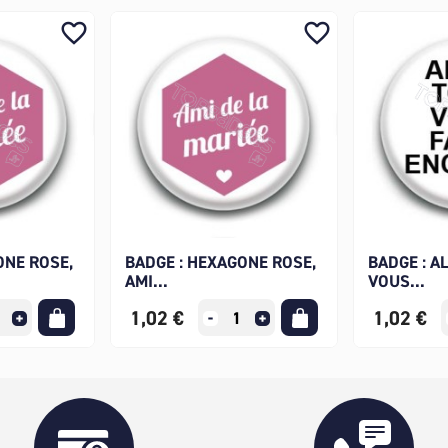
favorite_border
favorite_border
ONE ROSE,
BADGE : HEXAGONE ROSE,
BADGE : A
AMI...
VOUS...
1,02 €
1,02 €