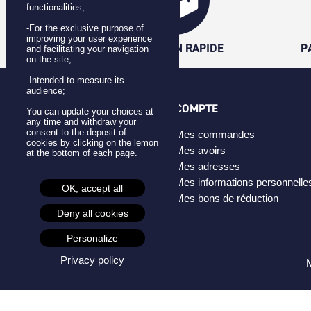
functionalities;
-For the exclusive purpose of
improving your user experience
LIVRAISON RAPIDE
P
and facilitating your navigation
on the site;
-Intended to measure its
audience;
CATÉGORIES
COMPTE
You can update your choices at
any time and withdraw your
consent to the deposit of
Badges
Mes commandes
cookies by clicking on the lemon
Pins
Mes avoirs
at the bottom of each page.
Masques
Mes adresses
Créateurs
Mes informations personnelle
OK, accept all
Mes bons de réduction
Deny all cookies
Personalize
Privacy policy
M