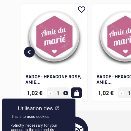
favorite_border
favorite_border
BADGE : HEXAGONE ROSE,
BADGE : HEXAG
AMIE...
AMIE...
1,02 €
1,02 €
This site uses cookies:
-Strictly necessary for your
access to the site and its