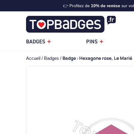
👉 Profitez de
10%
de remise
sur vo
BADGES
PINS
Badge : Hexagone rose, Le Marié
Accueil
Badges