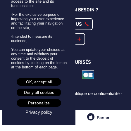
access to the site and its
functionalities;
UNE QUESTION ? UN BESOIN ?
-For the exclusive purpose of
improving your user experience
CONTACTEZ-NOUS
and facilitating your navigation
on the site;
-Intended to measure its
NOTRE FAQ
audience;
You can update your choices at
any time and withdraw your
consent to the deposit of
PAIEMENTS SÉCURISÉS
cookies by clicking on the lemon
at the bottom of each page.
OK, accept all
Deny all cookies
Mentions légales -
CGU -
CGV -
Politique de confidentialité -
Cookies -
Personalize
Privacy policy
Compte
Panier