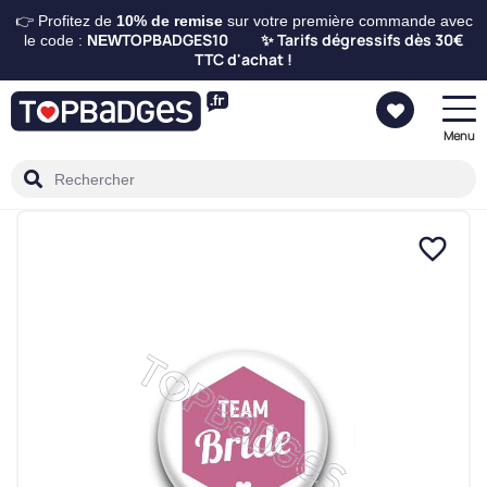
👉 Profitez de
10%
de remise
sur votre première commande avec
TOPBADGES10
Tarifs dégressifs dès 30€
le code :
NEW
✨
TTC d'achat !
Menu
favorite_border