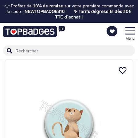
👉 Profitez de
10%
de remise
sur votre première commande avec
TOPBADGES10
Tarifs dégressifs dès 30€
le code :
NEW
✨
TTC d'achat !
Menu
favorite_border