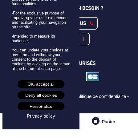
functionalities;
UNE QUESTION ? UN BESOIN ?
-For the exclusive purpose of
improving your user experience
CONTACTEZ-NOUS
and facilitating your navigation
on the site;
-Intended to measure its
NOTRE FAQ
audience;
You can update your choices at
any time and withdraw your
consent to the deposit of
PAIEMENTS SÉCURISÉS
cookies by clicking on the lemon
at the bottom of each page.
OK, accept all
Deny all cookies
Mentions légales -
CGU -
CGV -
Politique de confidentialité -
Cookies -
Personalize
Privacy policy
Compte
Panier