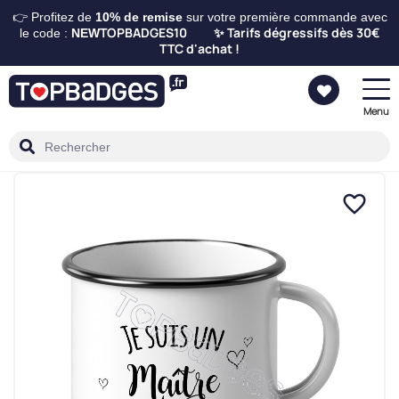
👉 Profitez de
10%
de remise
sur votre première commande avec
TOPBADGES10
Tarifs dégressifs dès 30€
le code :
NEW
✨
TTC d'achat !
Menu
favorite_border