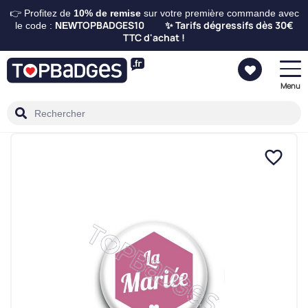
👉 Profitez de
10%
de remise
sur votre première commande avec
TOPBADGES10
Tarifs dégressifs dès 30€
le code :
NEW
✨
TTC d'achat !
Menu
favorite_border