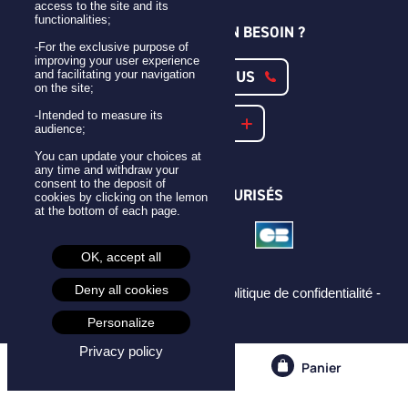
access to the site and its
functionalities;
UNE QUESTION ? UN BESOIN ?
-For the exclusive purpose of
improving your user experience
CONTACTEZ-NOUS
and facilitating your navigation
on the site;
-Intended to measure its
NOTRE FAQ
audience;
You can update your choices at
any time and withdraw your
consent to the deposit of
PAIEMENTS SÉCURISÉS
cookies by clicking on the lemon
at the bottom of each page.
OK, accept all
Deny all cookies
Mentions légales -
CGU -
CGV -
Politique de confidentialité -
Cookies -
Personalize
Privacy policy
Compte
Panier